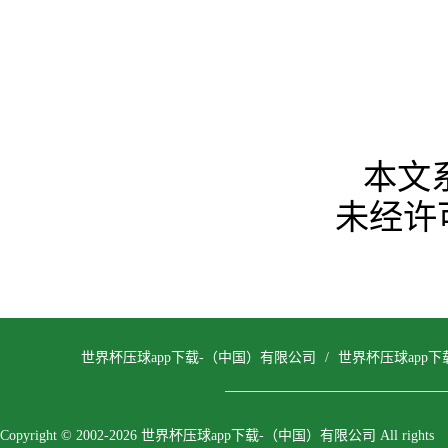
本文
未经许
世界杯压球app下载-（中国）有限公司
/
世界杯压球app
Copyright © 2002-2026 世界杯压球app下载-（中国）有限公司 All rights