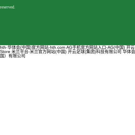
reserved.
hth·华体会(中国)官方网站-hth.com
AG手机官方网站入口-AG(中国)
开云
Store
米兰平台-米兰官方网站(中国)
开云足球(集团)科技有限公司
华体会
国）有限公司