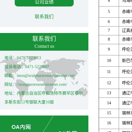
4
乌海
公司业绩
5
赤峰
联系我们
6
赤峰
7
辽真
联系我们
8
赤峰
Contact us
9
呼伦
电话：0471-5223613
10
新巴
投诉电话：0471-5223607
11
呼伦
邮箱：imzs@sculptureresourcecenter.com
12
呼伦
网址：//sculptureresourcecenter.com/
13
通辽
地址：内蒙古自治区呼和浩特市赛罕区鄂尔
多斯东街12号银联大厦10层
14
通辽
15
锡林
16
锡林