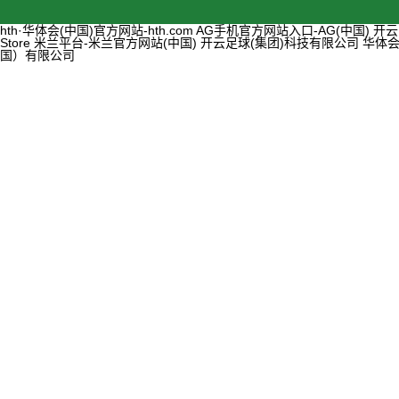
hth·华体会(中国)官方网站-hth.com
AG手机官方网站入口-AG(中国)
开云
Store
米兰平台-米兰官方网站(中国)
开云足球(集团)科技有限公司
华体会
国）有限公司