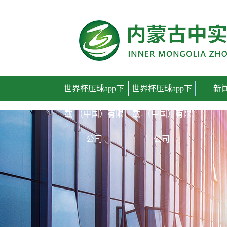
世界杯压球app下载-（中国）有限公司
世界杯压球app下
世界杯压球app下
新
载-（中国）有限
载-（中国）有限
公司
公司