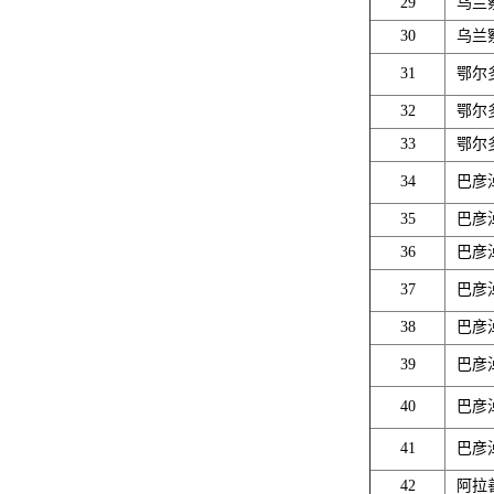
29
乌兰
30
乌兰
31
鄂尔
32
鄂尔
33
鄂尔
34
巴彦
35
巴彦
36
巴彦
37
巴彦
38
巴彦
39
巴彦
40
巴彦
41
巴彦
42
阿拉