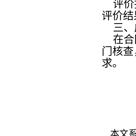
评价
评价结
三、
在合
门核查
求。
本文