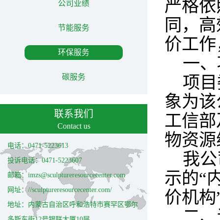
严格依
公司业绩
同，高
节能服务
价工作
环保服务
一、
碳服务
项目
象为该
联系我们
工信部
Contact us
物资源
电话：0471-5223613
我公
投诉电话：0471-5223607
示的“
邮箱：imzs@sculptureresourcecenter.com
网址：//sculptureresourcecenter.com/
价机构
地址：内蒙古自治区呼和浩特市赛罕区鄂尔
二、
多斯东街12号银联大厦10层