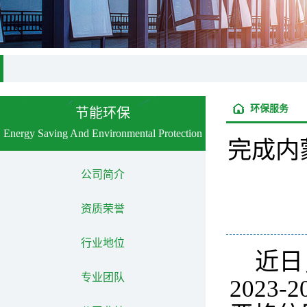
环保服务
节能环保
Energy Saving And Environmental Protection
完成内
公司简介
资质荣誉
行业地位
近日
专业团队
202