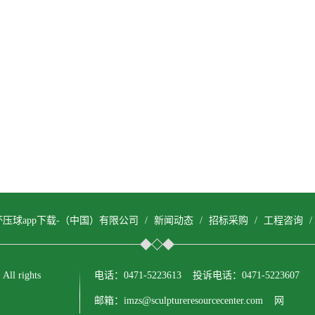
杯压球app下载-（中国）有限公司
/
新闻动态
/
招标采购
/
工程咨询
 rights
电话：0471-5223613 投诉电话：0471-5223607
邮箱：imzs@sculptureresourcecenter.com 网