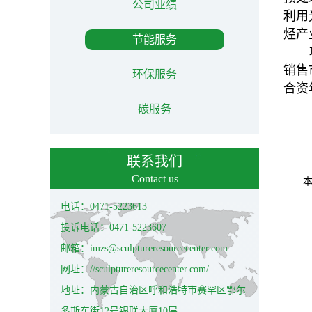
公司业绩
利用
烃产
节能服务
销售
环保服务
合资
碳服务
联系我们
Contact us
电话：0471-5223613
投诉电话：0471-5223607
邮箱：imzs@sculptureresourcecenter.com
网址：//sculptureresourcecenter.com/
地址：内蒙古自治区呼和浩特市赛罕区鄂尔
多斯东街12号银联大厦10层