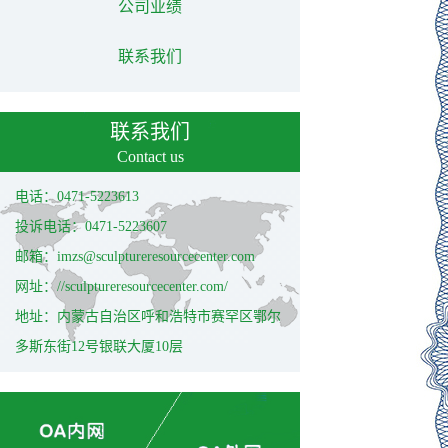
公司业绩
联系我们
联系我们
Contact us
电话：0471-5223613
投诉电话：0471-5223607
邮箱：imzs@sculptureresourcecenter.com
网址：//sculptureresourcecenter.com/
地址：内蒙古自治区呼和浩特市赛罕区鄂尔
多斯东街12号银联大厦10层