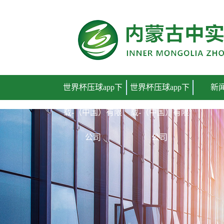
世界杯压球app下载-（中国）有限公司
世界杯压球app下
世界杯压球app下
新
载-（中国）有限
载-（中国）有限
公司
公司