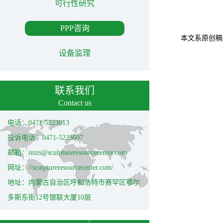
可行性研究
PPP咨询
本文系原创稿
设备监理
联系我们
Contact us
电话：0471-5223613
投诉电话：0471-5223607
邮箱：imzs@sculptureresourcecenter.com
网址：//sculptureresourcecenter.com/
地址：内蒙古自治区呼和浩特市赛罕区鄂尔
多斯东街12号银联大厦10层