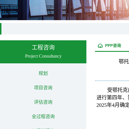
PPP咨询
工程咨询
Project Consultancy
鄂托
规划
项目咨询
受鄂托克
进行第四年、
评估咨询
2025年4月
全过程咨询