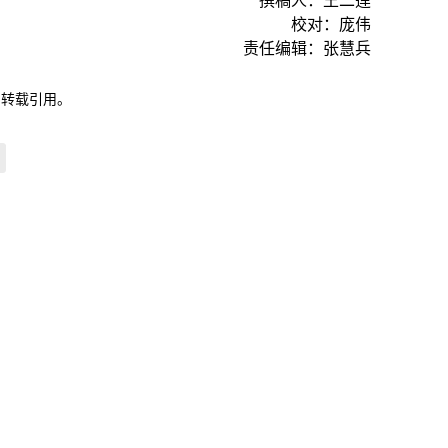
撰稿人：王二莲
校对：庞伟
责任编辑：张慧兵
自转载引用。