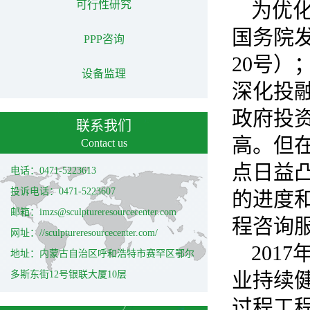
可行性研究
为优
国务院
PPP咨询
20
号）
设备监理
深化投
政府投
联系我们
高。
但
Contact us
点日益
电话：0471-5223613
投诉电话：0471-5223607
的进度
邮箱：imzs@sculptureresourcecenter.com
程咨询
网址：//sculptureresourcecenter.com/
2017
地址：内蒙古自治区呼和浩特市赛罕区鄂尔
业持续
多斯东街12号银联大厦10层
过程工