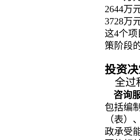
2644
万
3728
万
这
4
个项
策阶段
投资决
全过
咨询
包括编
（表）
政承受