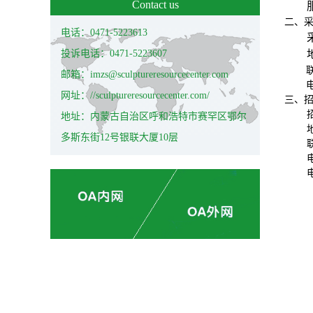
Contact us
二、
电话：0471-5223613
投诉电话：0471-5223607
邮箱：imzs@sculptureresourcecenter.com
电
网址：//sculptureresourcecenter.com/
三、
地址：内蒙古自治区呼和浩特市赛罕区鄂尔
多斯东街12号银联大厦10层
电