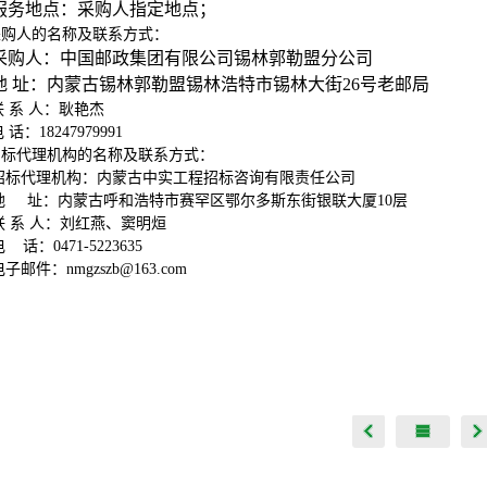
服务地点：采购人指定地点；
采购人的名称及联系方式：
采购人：中国邮政集团有限公司锡林郭勒盟分公司
地 址：内蒙古锡林郭勒盟锡林浩特市锡林大街26号老邮局
联 系 人：耿艳杰
 话：18247979991
招标代理机构的名称及联系方式：
招标代理机构：内蒙古中实工程招标咨询有限责任公司
地 址：内蒙古呼和浩特市赛罕区鄂尔多斯东街银联大厦10层
联 系 人：刘红燕、窦明烜
 话：0471-5223635
电子邮件：nmgzszb@163.com