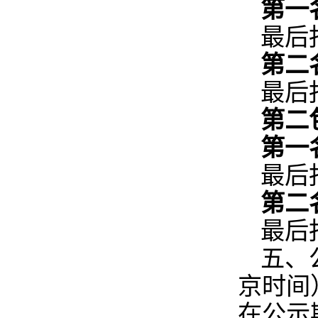
第一
最后
第二
最后
第二
第一
最后
第二
最后
五、
京时间
在公示