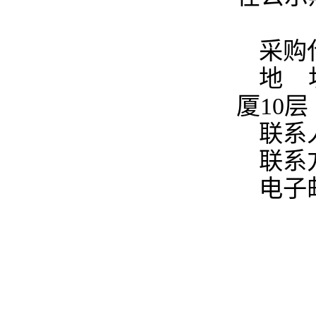
采购
地 
厦10层
联系
联系方
电子邮