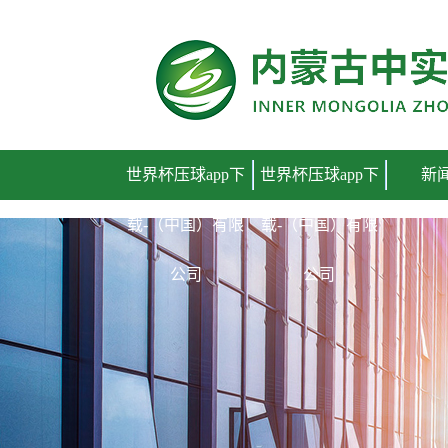
世界杯压球app下载-（中国）有限公司
世界杯压球app下
世界杯压球app下
新
载-（中国）有限
载-（中国）有限
公司
公司