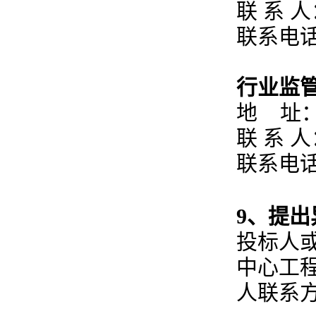
联 系 
联系电
行业监
地 址
联 系 
联系电话：
9、
提出
投标人
中心工
人联系