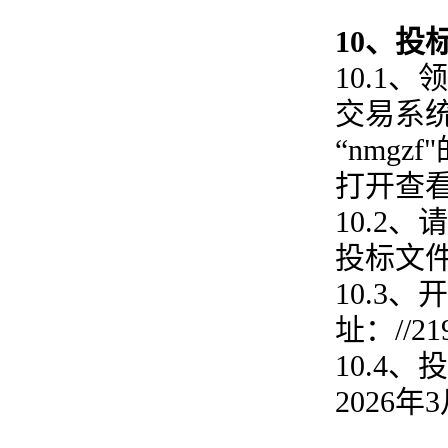
10、
投
10.1
交易系统》（
“nmg
打开查
10.2
投标文
10.3
址：//219
10.4
2026
年
3