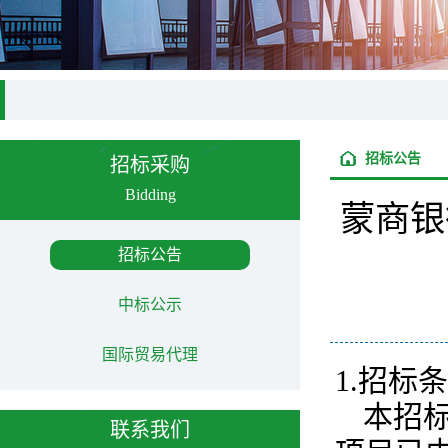
招标公告
招标采购
Bidding
蒙商银
招标公告
中标公示
国际贸易代理
1.招标
本招
联系我们