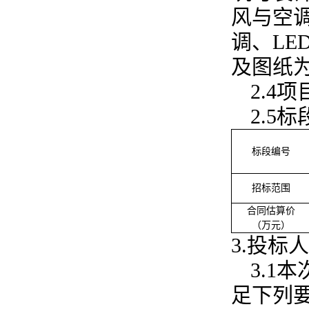
风与空
调、L
及图纸
2.4项
2.5
标段编号
招标范围
合同估算价
（万元）
3.投标
3.1
足下列