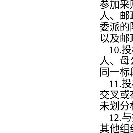
参加采
人、邮
委派的
以及邮
10.
投
人、母
同一标
11.
投
交叉或
未划分
12.
与
其他组