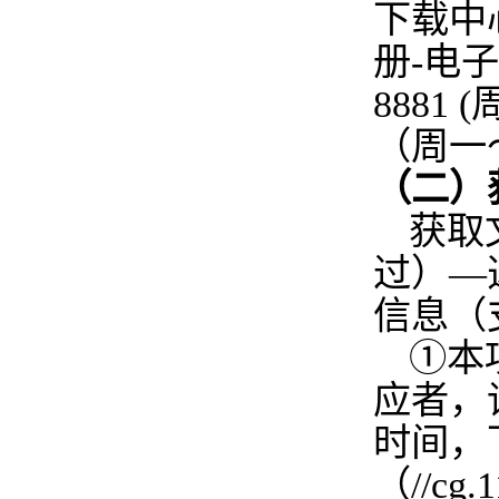
下载中
册-电子
8881 
（周一～
（二）
获取
过）—
信息（
①本
应者，请
时间，
（//c