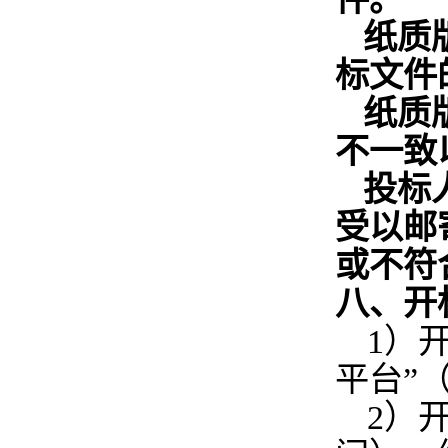
纸质
标文件
纸质
不一致
投标
受以邮
或不符
八、开
1
）
平台”（
2
）开