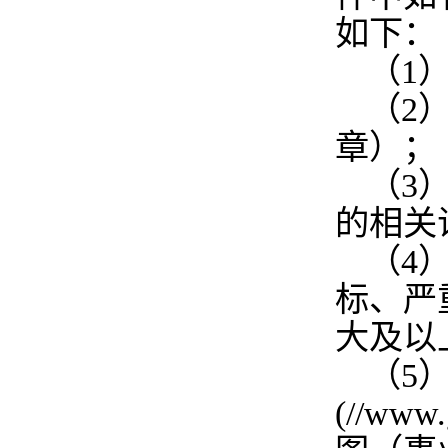
如下：
（1
（2
章）
；
（3
的相关
（4
标、严
大及以
（5
(//ww