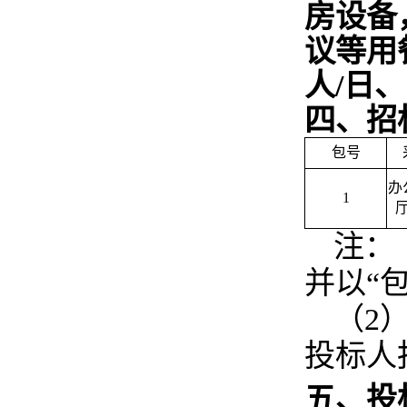
房设备
议等用
人/日
四、招
包号
办
1
注：
并以“
（2
投标人
五、投