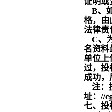
证明或
B
、
格，由
法律责
C
、
名资料
单位上
过，投
成功，
注：
址：//
七、投