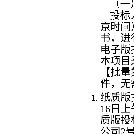
（一
投标人
京时间
书，进
电子版
本项目
【批量
件，无
纸质版
16日上
质版投
公司2