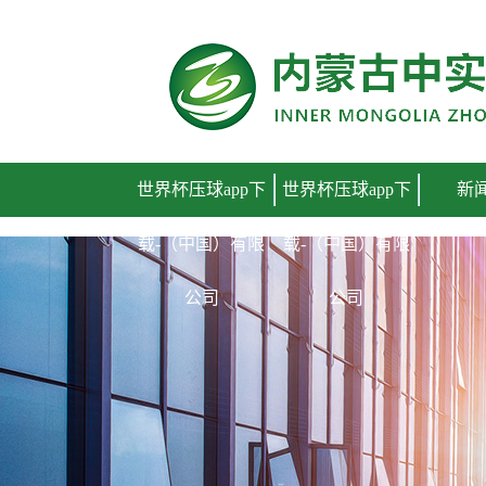
世界杯压球app下载-（中国）有限公司
世界杯压球app下
世界杯压球app下
新
载-（中国）有限
载-（中国）有限
公司
公司