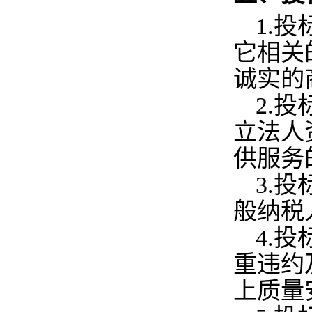
1.
投
它相关
诚实的
2.
投
立法人
供服务
3.
投
般纳税
4.
投
重违约
上质量