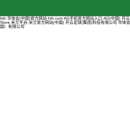
hth·华体会(中国)官方网站-hth.com
AG手机官方网站入口-AG(中国)
开云
Store
米兰平台-米兰官方网站(中国)
开云足球(集团)科技有限公司
华体会
国）有限公司