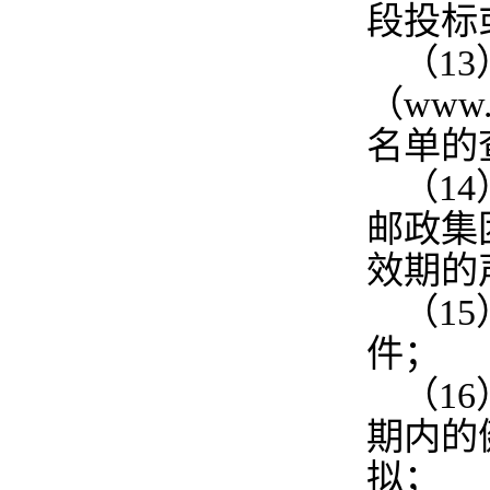
段投标
（1
（www
名单的
（1
邮政集
效期的
（1
件
；
（1
期内的
拟
；