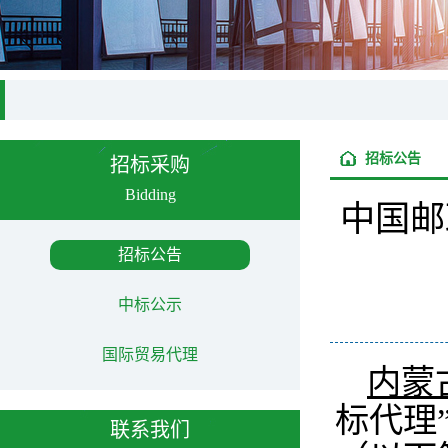
招标公告
招标采购
Bidding
中国邮
招标公告
中标公示
国际贸易代理
内蒙
标代理
联系我们