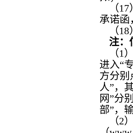
（1
承诺函
（1
注：
（1）
进入“
方分别
人”，
网”分
部”，
（2
（www