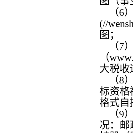
图（事
（6
(//we
图；
（7
（www
大税收
（8
标资格
格式自
（9
况：邮