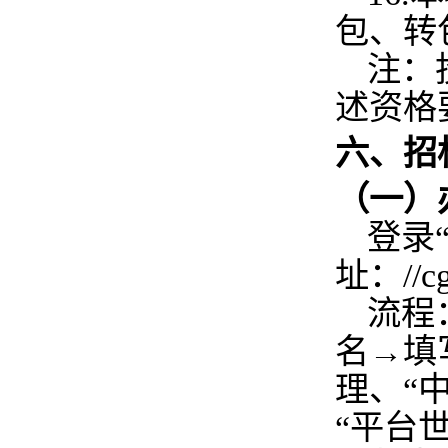
包、转
注：
述资格
六、招
（一）
登录
址：//c
流程
名→填
理、“
“平台