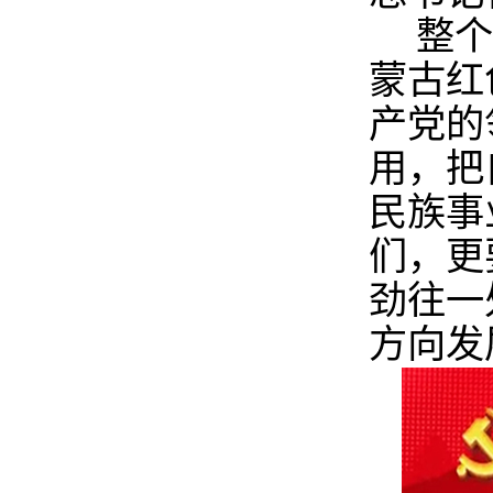
整个
蒙古红
产党的
用，把
民族事
们，更
劲往一
方向发