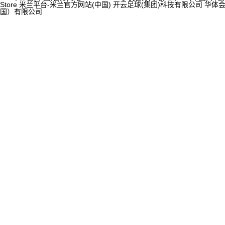
Store
米兰平台-米兰官方网站(中国)
开云足球(集团)科技有限公司
华体会
国）有限公司