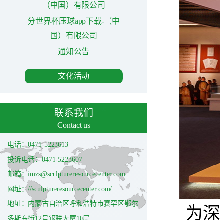
（中国）有限公司
分世界杯压球app下载-（中
国）有限公司
通知公告
文化活动
联系我们
Contact us
电话：0471-5223613
投诉电话：0471-5223607
邮箱：imzs@sculptureresourcecenter.com
网址：//sculptureresourcecenter.com/
地址：内蒙古自治区呼和浩特市赛罕区鄂尔
为深
多斯东街12号银联大厦10层