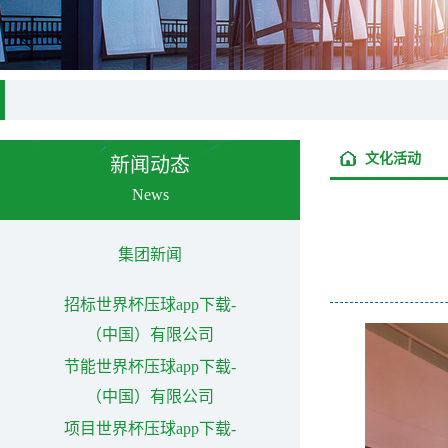
文化活动
新闻动态
News
集团新闻
招标世界杯压球app下载-
（中国）有限公司
节能世界杯压球app下载-
（中国）有限公司
项目世界杯压球app下载-