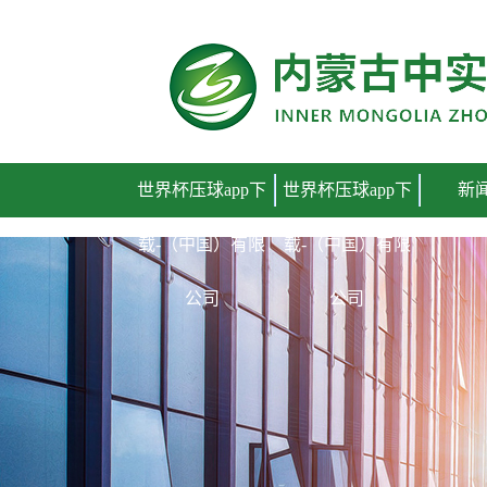
世界杯压球app下载-（中国）有限公司
世界杯压球app下
世界杯压球app下
新
载-（中国）有限
载-（中国）有限
公司
公司